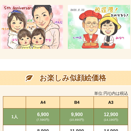
お楽しみ似顔絵価格
単位:円/()内は税込
A4
B4
A3
6,900
9,900
12,900
1人
(7,590円)
(10,890円)
(14,190円)