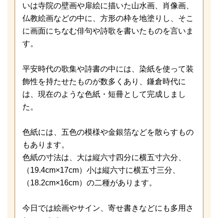
いは寺院の壁画や扉絵に描いた山水画、肖像画、
仏教絵画などの中に、方形の枠を地塗りし、そこ
に画面にちなむ俳句や詩歌を書いたものを言いま
す。
平安時代の歌集や詩書の中には、染紙を使って装
飾性を持たせたものが数多くあり、鎌倉時代に
は、現在のような色紙・短冊として完成しまし
た。
色紙には、五色の模様や金銀箔などを散らすもの
もあります。
色紙の寸法は、大は縦六寸四分に横五寸六分、
（19.4cm×17cm）小は縦六寸に横五寸三分、
（18.2cm×16cm）の二種があります。
今日では絵画やサイン、寄せ書きなどにも多用さ