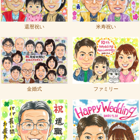
還暦祝い
米寿祝い
金婚式
ファミリー