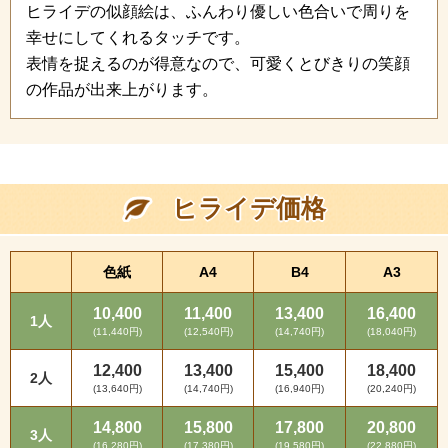
ヒライデの似顔絵は、ふんわり優しい色合いで周りを
幸せにしてくれるタッチです。
表情を捉えるのが得意なので、可愛くとびきりの笑顔
の作品が出来上がります。
ヒライデ価格
色紙
A4
B4
A3
10,400
11,400
13,400
16,400
1人
(11,440円)
(12,540円)
(14,740円)
(18,040円)
12,400
13,400
15,400
18,400
2人
(13,640円)
(14,740円)
(16,940円)
(20,240円)
14,800
15,800
17,800
20,800
3人
(16,280円)
(17,380円)
(19,580円)
(22,880円)