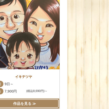
イキテツヤ
期
9日～
格
7,900円
(税込8,690円)～
作品を見る ≫