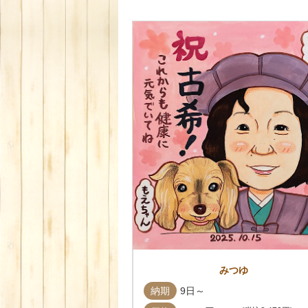
みつゆ
納期
9日～