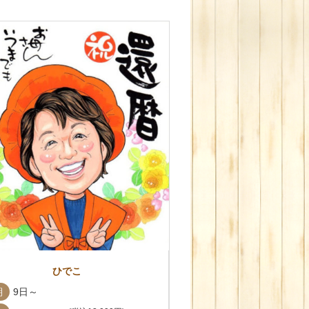
ひでこ
期
9日～