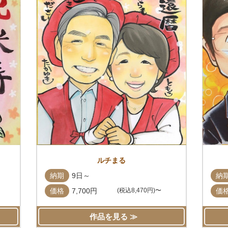
ルチまる
納期
9日～
納
価格
7,700円
(税込8,470円)〜
価
作品を見る ≫