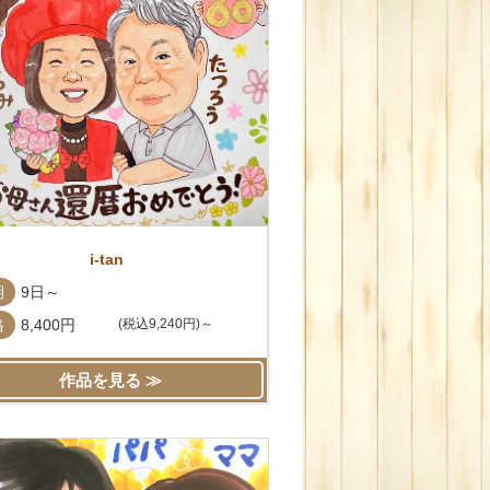
i-tan
期
9日～
格
8,400円
(税込9,240円)～
作品を見る ≫