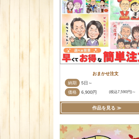
おまかせ注文
納期
5日～
価格
6,900円
(税込7,590円)～
作品を見る ≫