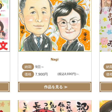
Nagi
納期
9日～
納
価格
7,900円
(税込8,690円)～
価
作品を見る ≫